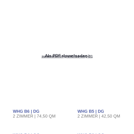
Als PDF downloaden:
summererhof-grundriss-whg-B1
WHG B6 | DG
WHG B5 | DG
2 ZIMMER | 74,50 QM
2 ZIMMER | 42,50 QM